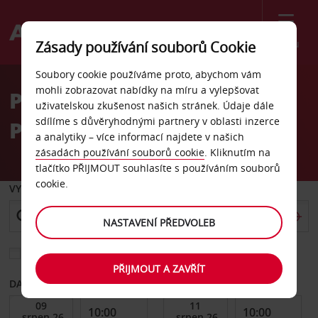
Menu
Zásady používání souborů Cookie
Welcome
Soubory cookie používáme proto, abychom vám
to
mohli zobrazovat nabídky na míru a vylepšovat
Pronájem auta Menlyn,
Avis
uživatelskou zkušenost našich stránek. Údaje dále
sdílíme s důvěryhodnými partnery v oblasti inzerce
Pretoria
a analytiky – více informací najdete v našich
zásadách používání souborů cookie
. Kliknutím na
tlačítko PŘIJMOUT souhlasíte s používáním souborů
cookie.
VYZVEDNOUT Z
NASTAVENÍ PŘEDVOLEB
Vyberte si jiné místo vrácení
PŘIJMOUT A ZAVŘÍT
DATUM OD
DATUM DO