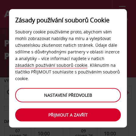
Menu
Zásady používání souborů Cookie
Welcome
Soubory cookie používáme proto, abychom vám
to
mohli zobrazovat nabídky na míru a vylepšovat
Pronájem auta letiště
Avis
uživatelskou zkušenost našich stránek. Údaje dále
sdílíme s důvěryhodnými partnery v oblasti inzerce
Phalaborwa
a analytiky – více informací najdete v našich
zásadách používání souborů cookie
. Kliknutím na
tlačítko PŘIJMOUT souhlasíte s používáním souborů
cookie.
VYZVEDNOUT Z
NASTAVENÍ PŘEDVOLEB
Vyberte si jiné místo vrácení
PŘIJMOUT A ZAVŘÍT
DATUM OD
DATUM DO