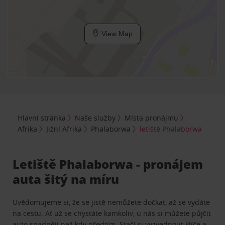
View Map
Hlavní stránka
Naše služby
Místa pronájmu
Afrika
Jižní Afrika
Phalaborwa
letiště Phalaborwa
Letiště Phalaborwa - pronájem
auta šitý na míru
Uvědomujeme si, že se jistě nemůžete dočkat, až se vydáte
na cestu. Ať už se chystáte kamkoliv, u nás si můžete půjčit
auto snadněji než kdy předtím. Stačí si vyzvednout klíče a