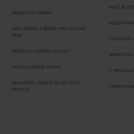
PROČ REZER
ZÁKAZNICKÝ SERVIS
VOZOVÝ PA
AVIS LEASING A ŘEŠENÍ PRO VOZOVÝ
PARK
STÁHNOUT A
MOŽNOSTI ZÍSKÁNÍ LICENCE
VĚRNOSTNÍ
ČASTO KLADENÉ OTÁZKY
O SPOLEČNO
QUICKPASS: VYDEJTE SE NA CESTU
ZAMĚSTNÁN
RYCHLEJI