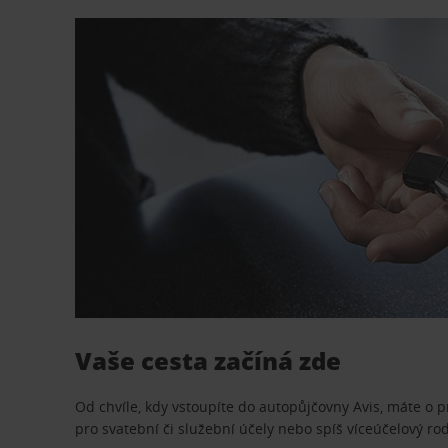
Vaše cesta začíná zde
Od chvíle, kdy vstoupíte do autopůjčovny Avis, máte o 
pro svatební či služební účely nebo spíš víceúčelový ro