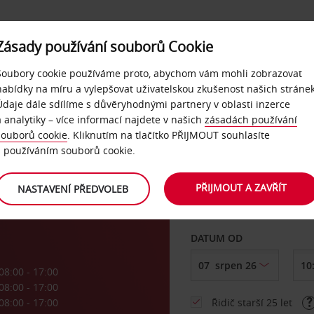
Zásady používání souborů Cookie
NAŠE SLUŽBY
FIREMNÍ ZÁKAZNÍCI
QUICKPASS
Soubory cookie používáme proto, abychom vám mohli zobrazovat
nabídky na míru a vylepšovat uživatelskou zkušenost našich stránek
Údaje dále sdílíme s důvěryhodnými partnery v oblasti inzerce
a analytiky – více informací najdete v našich
zásadách používání
souborů cookie
. Kliknutím na tlačítko PŘIJMOUT souhlasíte
VYZVEDNOUT Z
s používáním souborů cookie.
PŘIJMOUT A ZAVŘÍT
NASTAVENÍ PŘEDVOLEB
Vyberte si jiné místo 
DATUM OD
08:00 - 17:00
08:00 - 17:00
08:00 - 17:00
Řidič starší 25 let