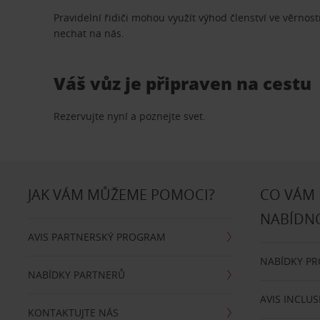
Pravidelní řidiči mohou využít výhod členství ve věrn
nechat na nás.
Váš vůz je připraven na cestu
Rezervujte nyní a poznejte svet.
JAK VÁM MŮŽEME POMOCI?
CO VÁM
NABÍDN
AVIS PARTNERSKÝ PROGRAM
NABÍDKY P
NABÍDKY PARTNERŮ
AVIS INCLUS
KONTAKTUJTE NÁS