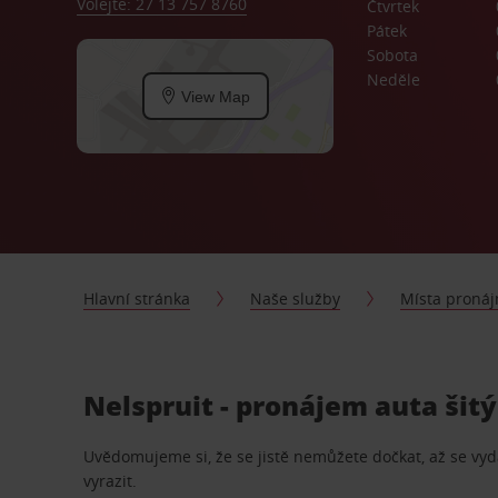
Volejte: 27 13 757 8760
Čtvrtek
Pátek
Sobota
Neděle
View Map
Hlavní stránka
Naše služby
Místa proná
Nelspruit - pronájem auta šit
Uvědomujeme si, že se jistě nemůžete dočkat, až se vydá
vyrazit.