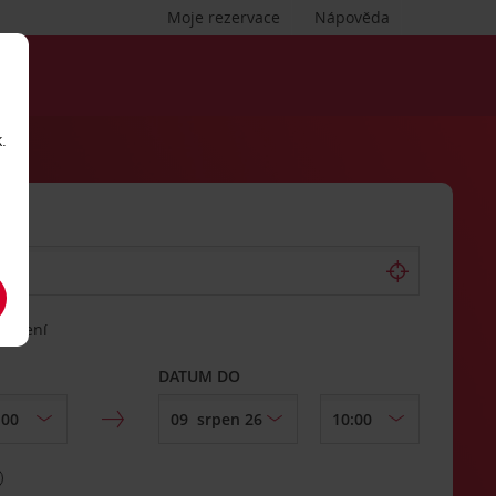
Moje rezervace
Nápověda
.
vrácení
DATUM DO