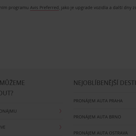
ostním programu
Avis Preferred
, jako je upgrade vozidla a další dny 
 MŮŽEME
NEJOBLÍBENĚJŠÍ DEST
OUT?
PRONÁJEM AUTA PRAHA
RONÁJMU
PRONÁJEM AUTA BRNO
IVE
PRONÁJEM AUTA OSTRAVA