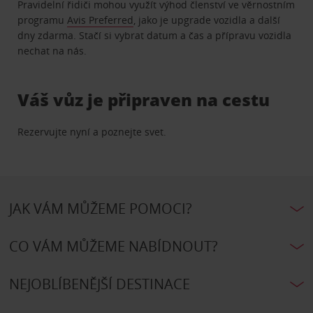
Pravidelní řidiči mohou využít výhod členství ve věrnostním
programu
Avis Preferred
, jako je upgrade vozidla a další
dny zdarma. Stačí si vybrat datum a čas a přípravu vozidla
nechat na nás.
Váš vůz je připraven na cestu
Rezervujte nyní a poznejte svet.
JAK VÁM MŮŽEME POMOCI?
CO VÁM MŮŽEME NABÍDNOUT?
NEJOBLÍBENĚJŠÍ DESTINACE