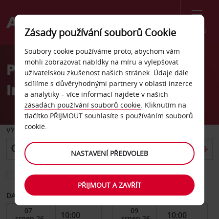
Menu
Zásady používání souborů Cookie
Welcome
Soubory cookie používáme proto, abychom vám
to
mohli zobrazovat nabídky na míru a vylepšovat
Pronájem auta Airport
Avis
uživatelskou zkušenost našich stránek. Údaje dále
sdílíme s důvěryhodnými partnery v oblasti inzerce
Industria
a analytiky – více informací najdete v našich
zásadách používání souborů cookie
. Kliknutím na
tlačítko PŘIJMOUT souhlasíte s používáním souborů
cookie.
VYZVEDNOUT Z
NASTAVENÍ PŘEDVOLEB
Vyberte si jiné místo vrácení
PŘIJMOUT A ZAVŘÍT
DATUM OD
DATUM DO