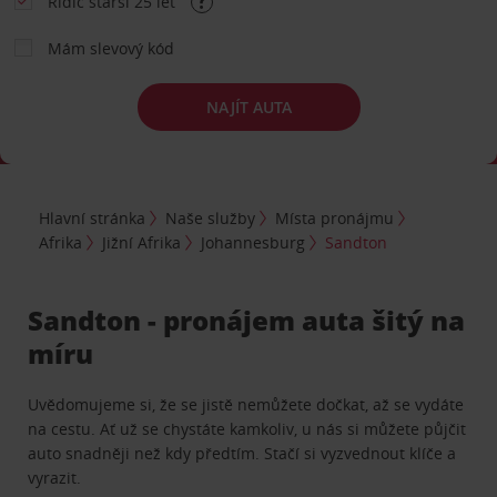
Řidič starší 25 let
Mám slevový kód
NAJÍT AUTA
Hlavní stránka
Naše služby
Místa pronájmu
Afrika
Jižní Afrika
Johannesburg
Sandton
Sandton - pronájem auta šitý na
míru
Uvědomujeme si, že se jistě nemůžete dočkat, až se vydáte
na cestu. Ať už se chystáte kamkoliv, u nás si můžete půjčit
auto snadněji než kdy předtím. Stačí si vyzvednout klíče a
vyrazit.