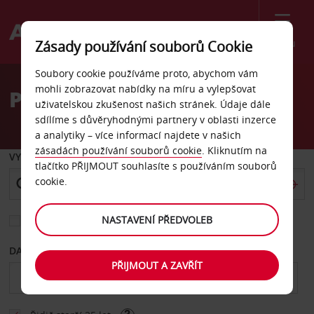
Menu
Zásady používání souborů Cookie
Welcome
Soubory cookie používáme proto, abychom vám
to
mohli zobrazovat nabídky na míru a vylepšovat
Pronájem auta Sandton
Avis
uživatelskou zkušenost našich stránek. Údaje dále
sdílíme s důvěryhodnými partnery v oblasti inzerce
a analytiky – více informací najdete v našich
zásadách používání souborů cookie
. Kliknutím na
VYZVEDNOUT Z
tlačítko PŘIJMOUT souhlasíte s používáním souborů
cookie.
NASTAVENÍ PŘEDVOLEB
Vyberte si jiné místo vrácení
DATUM OD
DATUM DO
PŘIJMOUT A ZAVŘÍT