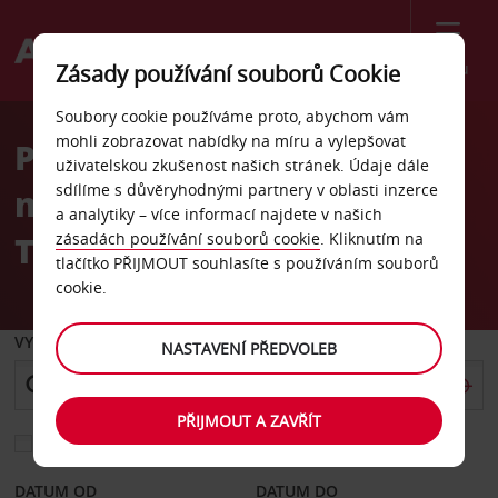
Menu
Zásady používání souborů Cookie
Welcome
Soubory cookie používáme proto, abychom vám
to
mohli zobrazovat nabídky na míru a vylepšovat
Pronájem auta
Avis
uživatelskou zkušenost našich stránek. Údaje dále
sdílíme s důvěryhodnými partnery v oblasti inzerce
mezinárodní letiště O.R.
a analytiky – více informací najdete v našich
Tambo
zásadách používání souborů cookie
. Kliknutím na
tlačítko PŘIJMOUT souhlasíte s používáním souborů
cookie.
VYZVEDNOUT Z
NASTAVENÍ PŘEDVOLEB
PŘIJMOUT A ZAVŘÍT
Vyberte si jiné místo vrácení
DATUM OD
DATUM DO