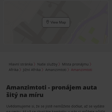
View Map
Hlavní stránka
Naše služby
Místa pronájmu
Afrika
Jižní Afrika
Amanzimtoti
Amanzimtoti
Amanzimtoti - pronájem auta
šitý na míru
Uvědomujeme si, že se jistě nemůžete dočkat, až se vydáte
na cestu. Ať už se chystáte kamkoliv, u nás si můžete půjčit