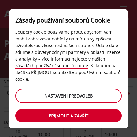
Menu
Zásady používání souborů Cookie
Welcome
Soubory cookie používáme proto, abychom vám
to
mohli zobrazovat nabídky na míru a vylepšovat
Pronájem auta
Avis
uživatelskou zkušenost našich stránek. Údaje dále
sdílíme s důvěryhodnými partnery v oblasti inzerce
Amanzimtoti
a analytiky – více informací najdete v našich
zásadách používání souborů cookie
. Kliknutím na
tlačítko PŘIJMOUT souhlasíte s používáním souborů
cookie.
VYZVEDNOUT Z
NASTAVENÍ PŘEDVOLEB
Vyberte si jiné místo vrácení
PŘIJMOUT A ZAVŘÍT
DATUM OD
DATUM DO