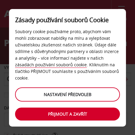
Menu
Zásady používání souborů Cookie
Welcome
Soubory cookie používáme proto, abychom vám
to
mohli zobrazovat nabídky na míru a vylepšovat
Pronájem auta N'Djamena
Avis
uživatelskou zkušenost našich stránek. Údaje dále
sdílíme s důvěryhodnými partnery v oblasti inzerce
a analytiky – více informací najdete v našich
zásadách používání souborů cookie
. Kliknutím na
VYZVEDNOUT Z
tlačítko PŘIJMOUT souhlasíte s používáním souborů
cookie.
NASTAVENÍ PŘEDVOLEB
Vyberte si jiné místo vrácení
DATUM OD
DATUM DO
PŘIJMOUT A ZAVŘÍT