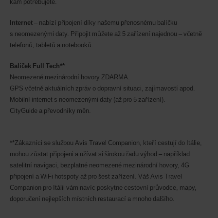
kam potřebujete.
Internet
– nabízí připojení díky našemu přenosnému balíčku
s neomezenými daty. Připojit můžete až 5 zařízení najednou – včetně
telefonů, tabletů a notebooků.
Balíček Full Tech**
Neomezené mezinárodní hovory ZDARMA.
GPS včetně aktuálních zpráv o dopravní situaci, zajímavostí apod.
Mobilní internet s neomezenými daty (až pro 5 zařízení).
CityGuide a převodníky měn.
**Zákazníci se službou Avis Travel Companion, kteří cestují do Itálie,
mohou zůstat připojeni a užívat si širokou řadu výhod – například
satelitní navigaci, bezplatné neomezené mezinárodní hovory, 4G
připojení a WiFi hotspoty až pro šest zařízení. Váš Avis Travel
Companion pro Itálii vám navíc poskytne cestovní průvodce, mapy,
doporučení nejlepších místních restaurací a mnoho dalšího.