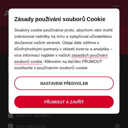
Menu
Zásady používání souborů Cookie
Welcome
Soubory cookie používáme proto, abychom vám mohli
to
zobrazovat nabídky na míru a vylepšovat uživatelskou
Avis
DOKONALÝ SPOLEČNÍK NA CESTY
zkušenost našich stránek. Údaje dále sdílíme s
důvěryhodnými partnery v oblasti inzerce a analytiky –
více informací najdete v našich
zásadách používání
Instructions
Přeskočit
Vyhledat
souborů cookie
. Kliknutím na tlačítko PŘIJMOUT
místo
Použít
for
souhlasíte s používáním souborů cookie.
vyzvednutí
odkazy
Screen
datum
Požadovaný
změnit
Požadovaný
změnit
čas
čas
07
10
od
čas
výběrem
čas
výběre
od
od
PÁ
v
Reader
:00
vyzvednutí
vyzvednutí
min.
hod.
8
NASTAVENÍ PŘEDVOLEB
je
Users:
tomto
datum
Stávající
změnit
time
Požadovaný
změnit
čas
čas
Skip
09
10
do
výběrem
to
čas
výběre
do
do
NE
:00
screen
formuláři
vyzvednutí
hod.
min.
8
PŘIJMOUT A ZAVŘÍT
reader
instructions
Sdělte
VRÁTIT NA JINÉ MÍSTO
nám
místo
vyzvednutí
?
ŘIDIČ STARŠÍ 25 LET