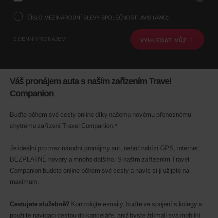
pomocí
vyhledávání
ČÍSLO MEZINÁRODNÍ SLEVY SPOLEČNOSTI AVIS (AWD)
níže.
Dále
2 DENNÍ PRONÁJEM
VYHLEDAT VŮZ
uveďte
čas
a
datum,
kdy
Váš pronájem auta s naším zařízením Travel
si
Companion
vůz
vyzvednete
Můžete
Buďte během své cesty online díky našemu novému přenosnému
také
chytrému zařízení Travel Companion.*
uvést
číslo
mezinárodní
Je ideální pro mezinárodní pronájmy aut, neboť nabízí GPS, internet,
slevy
BEZPLATNÉ hovory a mnoho dalšího. S naším zařízením Travel
společnosti
Companion budete online během své cesty a navíc si ji užijete na
Avis
(AWD).
maximum.
Jsou-
li
Cestujete služebně?
Kontrolujte e-maily, buďte ve spojení s kolegy a
ve
použijte navigaci cestou do kanceláře, aniž byste ždímali svá mobilní
vaší