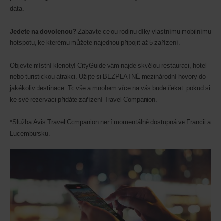
lokalitě
data.
k dispozici,
můžete
Jedete na dovolenou?
Zabavte celou rodinu díky vlastnímu mobilnímu
si
rezervovat
hotspotu, ke kterému můžete najednou připojit až 5 zařízení.
i
dodávky
Objevte místní klenoty! CityGuide vám najde skvělou restauraci, hotel
nebo
nebo turistickou atrakci. Užijte si BEZPLATNÉ mezinárodní hovory do
skútry.
jakékoliv destinace. To vše a mnohem více na vás bude čekat, pokud si
ke své rezervaci přidáte zařízení Travel Companion.
*Služba Avis Travel Companion není momentálně dostupná ve Francii a
Lucembursku.