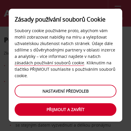
Menu
Zásady používání souborů Cookie
Soubory cookie používáme proto, abychom vám
mohli zobrazovat nabídky na míru a vylepšovat
Požádat o vrácení peněz
uživatelskou zkušenost našich stránek. Údaje dále
sdílíme s důvěryhodnými partnery v oblasti inzerce
Zkontrolujte, zda splňujete podmínky:
a analytiky – více informací najdete v našich
zásadách používání souborů cookie
. Kliknutím na
Rezervaci jste museli vytvořit přímo u společnosti Avis na
tlačítko PŘIJMOUT souhlasíte s používáním souborů
evropských webových stránkách Avis
cookie.
Alternativní pronájem musí být:
pro osobní vůz (nikoli dodávku/kamion)
NASTAVENÍ PŘEDVOLEB
uplatněn do 24 hodin od provedení rezervace u Avis
prostřednictvím tohoto formuláře
PŘIJMOUT A ZAVŘÍT
pro stejné vozidlo / stejnou třídu vozidla
se stejným datem vyzvednutí a délkou pronájmu