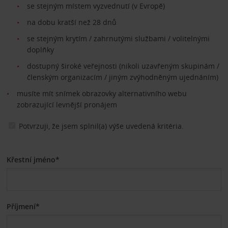
se stejným místem vyzvednutí (v Evropě)
na dobu kratší než 28 dnů
se stejným krytím / zahrnutými službami / volitelnými
doplňky
dostupný široké veřejnosti (nikoli uzavřeným skupinám /
členským organizacím / jiným zvýhodněným ujednáním)
musíte mít snímek obrazovky alternativního webu
zobrazující levnější pronájem
Potvrzuji, že jsem splnil(a) výše uvedená kritéria.
Křestní jméno*
Příjmení*