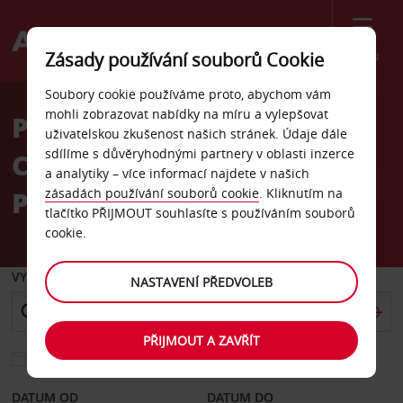
Menu
Zásady používání souborů Cookie
Welcome
Soubory cookie používáme proto, abychom vám
to
mohli zobrazovat nabídky na míru a vylepšovat
Pronájem auta Exxon Car
Avis
uživatelskou zkušenost našich stránek. Údaje dále
sdílíme s důvěryhodnými partnery v oblasti inzerce
Care Center, New Hyde
a analytiky – více informací najdete v našich
Park
zásadách používání souborů cookie
. Kliknutím na
tlačítko PŘIJMOUT souhlasíte s používáním souborů
cookie.
VYZVEDNOUT Z
NASTAVENÍ PŘEDVOLEB
PŘIJMOUT A ZAVŘÍT
Vyberte si jiné místo vrácení
DATUM OD
DATUM DO