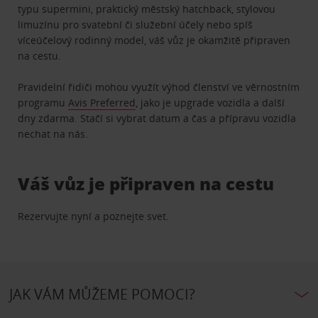
typu supermini, praktický městský hatchback, stylovou
limuzínu pro svatební či služební účely nebo spíš
víceúčelový rodinný model, váš vůz je okamžitě připraven
na cestu.
Pravidelní řidiči mohou využít výhod členství ve věrnostním
programu
Avis Preferred
, jako je upgrade vozidla a další
dny zdarma. Stačí si vybrat datum a čas a přípravu vozidla
nechat na nás.
Váš vůz je připraven na cestu
Rezervujte nyní a poznejte svet.
JAK VÁM MŮŽEME POMOCI?