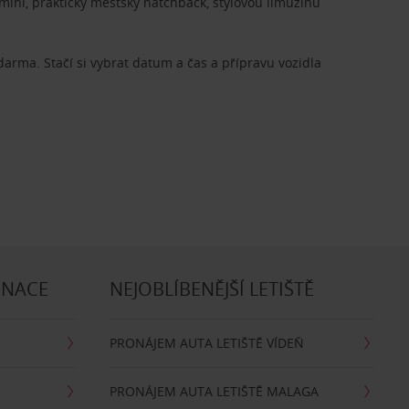
ini, praktický městský hatchback, stylovou limuzínu
zdarma. Stačí si vybrat datum a čas a přípravu vozidla
INACE
NEJOBLÍBENĚJŠÍ LETIŠTĚ
PRONÁJEM AUTA LETIŠTĚ VÍDEŇ
PRONÁJEM AUTA LETIŠTĚ MALAGA