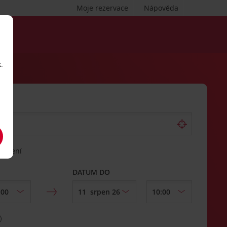
Moje rezervace
Nápověda
.
vrácení
DATUM DO