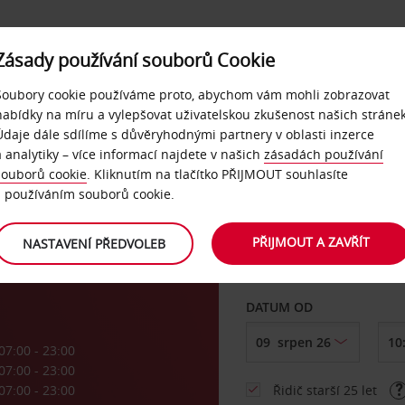
Zásady používání souborů Cookie
NAŠE SLUŽBY
FIREMNÍ ZÁKAZNÍCI
QUICKPASS
Soubory cookie používáme proto, abychom vám mohli zobrazovat
nabídky na míru a vylepšovat uživatelskou zkušenost našich stránek
Údaje dále sdílíme s důvěryhodnými partnery v oblasti inzerce
East
a analytiky – více informací najdete v našich
zásadách používání
souborů cookie
. Kliknutím na tlačítko PŘIJMOUT souhlasíte
VYZVEDNOUT Z
s používáním souborů cookie.
rk
PŘIJMOUT A ZAVŘÍT
NASTAVENÍ PŘEDVOLEB
Vyberte si jiné místo 
DATUM OD
07:00 - 23:00
07:00 - 23:00
07:00 - 23:00
Řidič starší 25 let