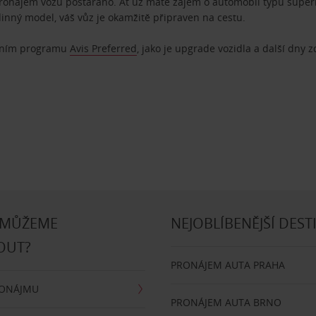
pronájem vozu postaráno. Ať už máte zájem o automobil typu superm
dinný model, váš vůz je okamžitě připraven na cestu.
ostním programu
Avis Preferred
, jako je upgrade vozidla a další dny 
 MŮŽEME
NEJOBLÍBENĚJŠÍ DEST
OUT?
PRONÁJEM AUTA PRAHA
RONÁJMU
PRONÁJEM AUTA BRNO