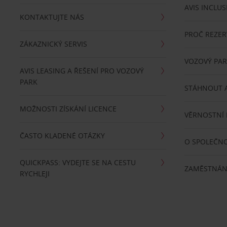
AVIS INCLUS
KONTAKTUJTE NÁS
PROČ REZER
ZÁKAZNICKÝ SERVIS
VOZOVÝ PA
AVIS LEASING A ŘEŠENÍ PRO VOZOVÝ
PARK
STÁHNOUT A
MOŽNOSTI ZÍSKÁNÍ LICENCE
VĚRNOSTNÍ
ČASTO KLADENÉ OTÁZKY
O SPOLEČNO
QUICKPASS: VYDEJTE SE NA CESTU
ZAMĚSTNÁN
RYCHLEJI