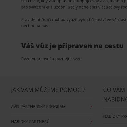
Od chvíle, kdy vstoupíte do autopůjčovny Avis, máte o 
pro svatební či služební účely nebo spíš víceúčelový ro
Pravidelní řidiči mohou využít výhod členství ve věrn
nechat na nás.
Váš vůz je připraven na cestu
Rezervujte nyní a poznejte svet.
JAK VÁM MŮŽEME POMOCI?
CO VÁM
NABÍDN
AVIS PARTNERSKÝ PROGRAM
NABÍDKY P
NABÍDKY PARTNERŮ