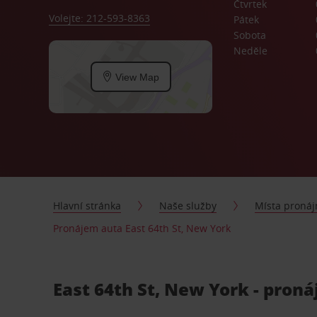
Čtvrtek
Volejte: 212-593-8363
Pátek
Sobota
Neděle
View Map
Hlavní stránka
Naše služby
Místa proná
Pronájem auta East 64th St, New York
East 64th St, New York - pron