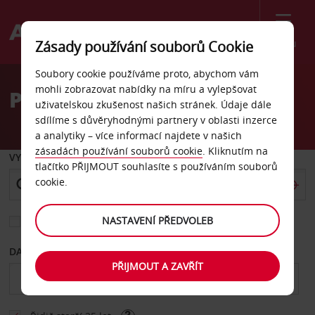
Menu
Zásady používání souborů Cookie
Welcome
Soubory cookie používáme proto, abychom vám
to
mohli zobrazovat nabídky na míru a vylepšovat
Pronájem auta Wesel
Avis
uživatelskou zkušenost našich stránek. Údaje dále
sdílíme s důvěryhodnými partnery v oblasti inzerce
a analytiky – více informací najdete v našich
zásadách používání souborů cookie
. Kliknutím na
VYZVEDNOUT Z
tlačítko PŘIJMOUT souhlasíte s používáním souborů
cookie.
NASTAVENÍ PŘEDVOLEB
Vyberte si jiné místo vrácení
DATUM OD
DATUM DO
PŘIJMOUT A ZAVŘÍT