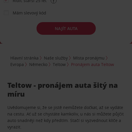
Řidič starší 25 let
Mám slevový kód
NAJÍT AUTA
Hlavní stránka
Naše služby
Místa pronájmu
Evropa
Německo
Teltow
Pronájem auta Teltow
Teltow - pronájem auta šitý na
míru
Uvědomujeme si, že se jistě nemůžete dočkat, až se vydáte
na cestu. Ať už se chystáte kamkoliv, u nás si můžete půjčit
auto snadněji než kdy předtím. Stačí si vyzvednout klíče a
vyrazit.