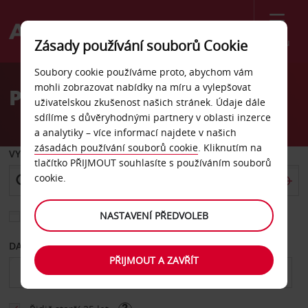
Menu
Zásady používání souborů Cookie
Welcome
Soubory cookie používáme proto, abychom vám
to
mohli zobrazovat nabídky na míru a vylepšovat
Pronájem auta Teltow
Avis
uživatelskou zkušenost našich stránek. Údaje dále
sdílíme s důvěryhodnými partnery v oblasti inzerce
a analytiky – více informací najdete v našich
zásadách používání souborů cookie
. Kliknutím na
VYZVEDNOUT Z
tlačítko PŘIJMOUT souhlasíte s používáním souborů
cookie.
NASTAVENÍ PŘEDVOLEB
Vyberte si jiné místo vrácení
DATUM OD
DATUM DO
PŘIJMOUT A ZAVŘÍT