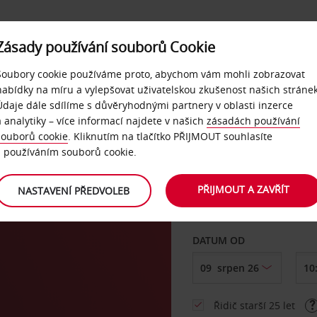
Zásady používání souborů Cookie
NAŠE SLUŽBY
FIREMNÍ ZÁKAZNÍCI
QUICKPASS
Soubory cookie používáme proto, abychom vám mohli zobrazovat
nabídky na míru a vylepšovat uživatelskou zkušenost našich stránek
Údaje dále sdílíme s důvěryhodnými partnery v oblasti inzerce
a analytiky – více informací najdete v našich
zásadách používání
souborů cookie
. Kliknutím na tlačítko PŘIJMOUT souhlasíte
VYZVEDNOUT Z
s používáním souborů cookie.
PŘIJMOUT A ZAVŘÍT
NASTAVENÍ PŘEDVOLEB
Vyberte si jiné místo 
DATUM OD
Řidič starší 25 let