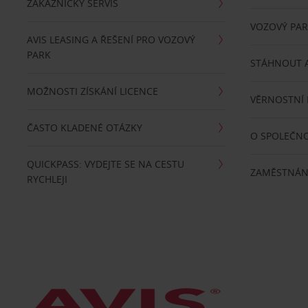
ZÁKAZNICKÝ SERVIS
VOZOVÝ PA
AVIS LEASING A ŘEŠENÍ PRO VOZOVÝ
PARK
STÁHNOUT A
MOŽNOSTI ZÍSKÁNÍ LICENCE
VĚRNOSTNÍ
ČASTO KLADENÉ OTÁZKY
O SPOLEČNO
QUICKPASS: VYDEJTE SE NA CESTU
ZAMĚSTNÁN
RYCHLEJI