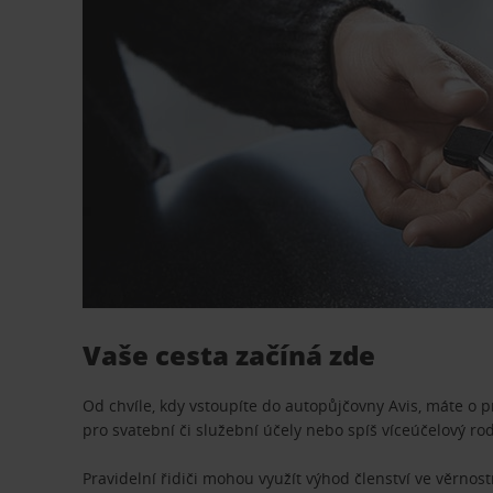
Vaše cesta začíná zde
Od chvíle, kdy vstoupíte do autopůjčovny Avis, máte o 
pro svatební či služební účely nebo spíš víceúčelový ro
Pravidelní řidiči mohou využít výhod členství ve věrn