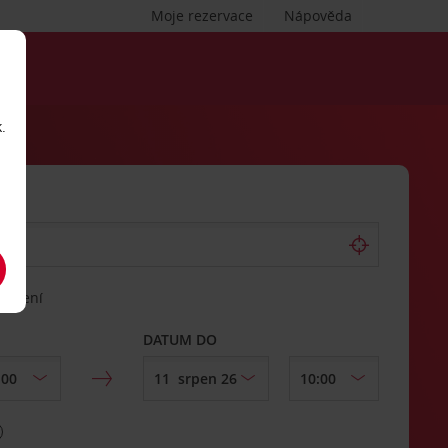
Moje rezervace
Nápověda
.
vrácení
DATUM DO