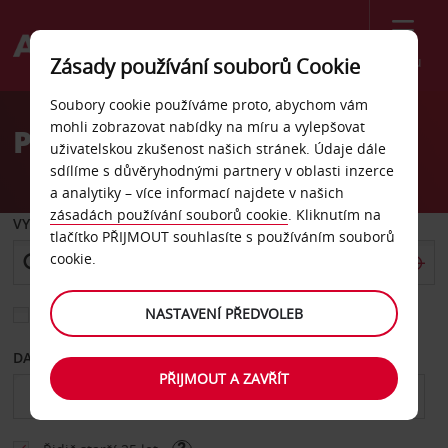
Menu
Zásady používání souborů Cookie
Welcome
Soubory cookie používáme proto, abychom vám
to
mohli zobrazovat nabídky na míru a vylepšovat
Pronájem auta Ramstein
Avis
uživatelskou zkušenost našich stránek. Údaje dále
sdílíme s důvěryhodnými partnery v oblasti inzerce
a analytiky – více informací najdete v našich
zásadách používání souborů cookie
. Kliknutím na
VYZVEDNOUT Z
tlačítko PŘIJMOUT souhlasíte s používáním souborů
cookie.
NASTAVENÍ PŘEDVOLEB
Vyberte si jiné místo vrácení
DATUM OD
DATUM DO
PŘIJMOUT A ZAVŘÍT