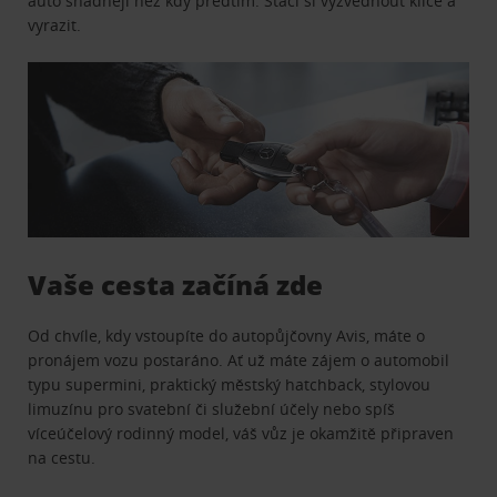
auto snadněji než kdy předtím. Stačí si vyzvednout klíče a
vyrazit.
Vaše cesta začíná zde
Od chvíle, kdy vstoupíte do autopůjčovny Avis, máte o
pronájem vozu postaráno. Ať už máte zájem o automobil
typu supermini, praktický městský hatchback, stylovou
limuzínu pro svatební či služební účely nebo spíš
víceúčelový rodinný model, váš vůz je okamžitě připraven
na cestu.