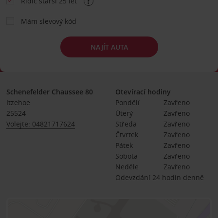
Řidič starší 25 let
Mám slevový kód
NAJÍT AUTA
Schenefelder Chaussee 80
Otevírací hodiny
Itzehoe
Pondělí
Zavřeno
25524
Úterý
Zavřeno
Volejte: 04821717624
Středa
Zavřeno
Čtvrtek
Zavřeno
Pátek
Zavřeno
Sobota
Zavřeno
Neděle
Zavřeno
Odevzdání 24 hodin denně