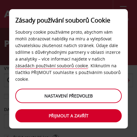
Menu
Zásady používání souborů Cookie
Welcome
Soubory cookie používáme proto, abychom vám
to
mohli zobrazovat nabídky na míru a vylepšovat
Pronájem auta Itzehoe
Avis
uživatelskou zkušenost našich stránek. Údaje dále
sdílíme s důvěryhodnými partnery v oblasti inzerce
a analytiky – více informací najdete v našich
zásadách používání souborů cookie
. Kliknutím na
VYZVEDNOUT Z
tlačítko PŘIJMOUT souhlasíte s používáním souborů
cookie.
NASTAVENÍ PŘEDVOLEB
Vyberte si jiné místo vrácení
DATUM OD
DATUM DO
PŘIJMOUT A ZAVŘÍT