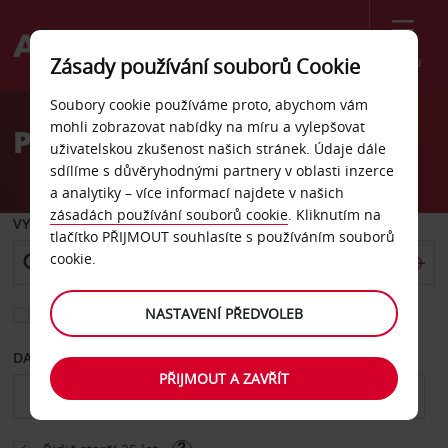
Menu
Zásady používání souborů Cookie
Welcome
Soubory cookie používáme proto, abychom vám
to
mohli zobrazovat nabídky na míru a vylepšovat
Pronájem auta Gütersloh
Avis
uživatelskou zkušenost našich stránek. Údaje dále
sdílíme s důvěryhodnými partnery v oblasti inzerce
a analytiky – více informací najdete v našich
zásadách používání souborů cookie
. Kliknutím na
VYZVEDNOUT Z
tlačítko PŘIJMOUT souhlasíte s používáním souborů
cookie.
NASTAVENÍ PŘEDVOLEB
Vyberte si jiné místo vrácení
DATUM OD
DATUM DO
PŘIJMOUT A ZAVŘÍT