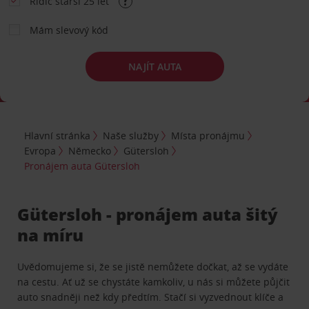
Řidič starší 25 let
Mám slevový kód
NAJÍT AUTA
Hlavní stránka
Naše služby
Místa pronájmu
Evropa
Německo
Gütersloh
Pronájem auta Gütersloh
Gütersloh - pronájem auta šitý
na míru
Uvědomujeme si, že se jistě nemůžete dočkat, až se vydáte
na cestu. Ať už se chystáte kamkoliv, u nás si můžete půjčit
auto snadněji než kdy předtím. Stačí si vyzvednout klíče a