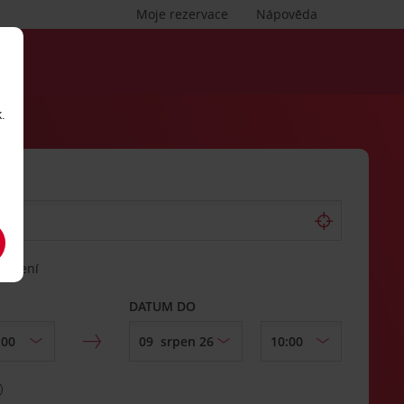
Moje rezervace
Nápověda
.
vrácení
DATUM DO