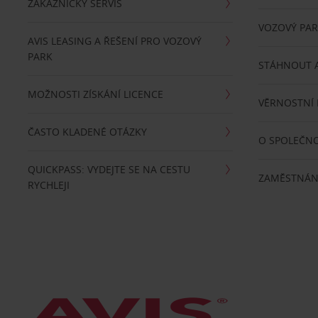
ZÁKAZNICKÝ SERVIS
VOZOVÝ PA
AVIS LEASING A ŘEŠENÍ PRO VOZOVÝ
PARK
STÁHNOUT A
MOŽNOSTI ZÍSKÁNÍ LICENCE
VĚRNOSTNÍ
ČASTO KLADENÉ OTÁZKY
O SPOLEČNO
QUICKPASS: VYDEJTE SE NA CESTU
ZAMĚSTNÁN
RYCHLEJI