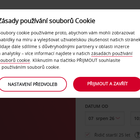
Zásady používání souborů Cookie
NAŠE SLUŽBY
FIREMNÍ ZÁKAZNÍCI
QUICKPASS
Soubory cookie používáme proto, abychom vám mohli zobrazovat
nabídky na míru a vylepšovat uživatelskou zkušenost našich stránek
Údaje dále sdílíme s důvěryhodnými partnery v oblasti inzerce
a analytiky – více informací najdete v našich
zásadách používání
souborů cookie
. Kliknutím na tlačítko PŘIJMOUT souhlasíte
VYZVEDNOUT Z
s používáním souborů cookie.
PŘIJMOUT A ZAVŘÍT
NASTAVENÍ PŘEDVOLEB
Vyberte si jiné místo 
DATUM OD
Řidič starší 25 let