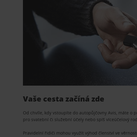
Vaše cesta začíná zde
Od chvíle, kdy vstoupíte do autopůjčovny Avis, máte o 
pro svatební či služební účely nebo spíš víceúčelový ro
Pravidelní řidiči mohou využít výhod členství ve věrn