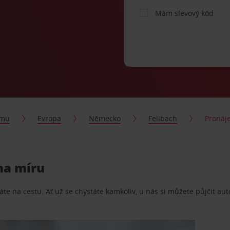
Mám slevový kód
jmu
Evropa
Německo
Fellbach
Pronáj
 na míru
te na cestu. Ať už se chystáte kamkoliv, u nás si můžete půjčit aut