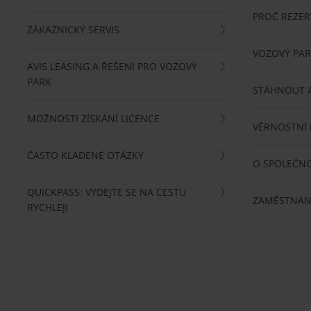
PROČ REZER
ZÁKAZNICKÝ SERVIS
VOZOVÝ PA
AVIS LEASING A ŘEŠENÍ PRO VOZOVÝ
PARK
STÁHNOUT A
MOŽNOSTI ZÍSKÁNÍ LICENCE
VĚRNOSTNÍ
ČASTO KLADENÉ OTÁZKY
O SPOLEČNO
QUICKPASS: VYDEJTE SE NA CESTU
ZAMĚSTNÁN
RYCHLEJI