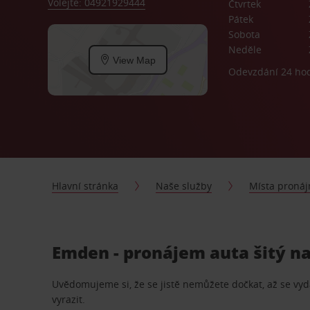
Volejte: 04921929444
Čtvrtek
Pátek
Sobota
Neděle
View Map
Odevzdání 24 ho
Hlavní stránka
Naše služby
Místa proná
Emden - pronájem auta šitý n
Uvědomujeme si, že se jistě nemůžete dočkat, až se vydá
vyrazit.