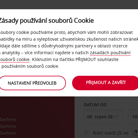
Zásady používání souborů Cookie
NAŠE SLUŽBY
FIREMNÍ ZÁKAZNÍCI
QUICKPASS
Soubory cookie používáme proto, abychom vám mohli zobrazovat
nabídky na míru a vylepšovat uživatelskou zkušenost našich stránek
Údaje dále sdílíme s důvěryhodnými partnery v oblasti inzerce
a analytiky – více informací najdete v našich
zásadách používání
souborů cookie
. Kliknutím na tlačítko PŘIJMOUT souhlasíte
VYZVEDNOUT Z
s používáním souborů cookie.
PŘIJMOUT A ZAVŘÍT
NASTAVENÍ PŘEDVOLEB
Vyberte si jiné místo 
DATUM OD
Zavřeno
Zavřeno
Zavřeno
Řidič starší 25 let