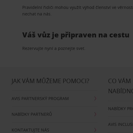
Pravidelní řidiči mohou využít výhod členství ve věrn
nechat na nás.
Váš vůz je připraven na cestu
Rezervujte nyní a poznejte svet.
JAK VÁM MŮŽEME POMOCI?
CO VÁM
NABÍDN
AVIS PARTNERSKÝ PROGRAM
NABÍDKY P
NABÍDKY PARTNERŮ
AVIS INCLUS
KONTAKTUJTE NÁS