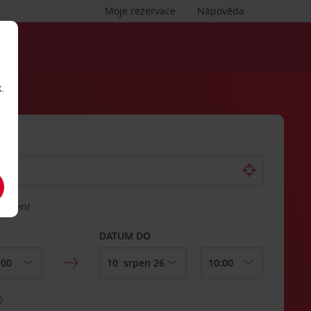
Moje rezervace
Nápověda
.
vrácení
DATUM DO