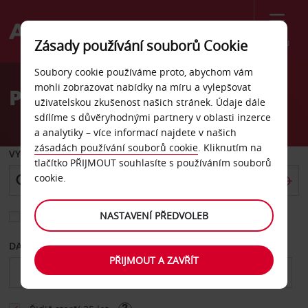
Menu
Zásady používání souborů Cookie
Welcome
Soubory cookie používáme proto, abychom vám
to
mohli zobrazovat nabídky na míru a vylepšovat
Pronájem auta Brilon
Avis
uživatelskou zkušenost našich stránek. Údaje dále
sdílíme s důvěryhodnými partnery v oblasti inzerce
a analytiky – více informací najdete v našich
zásadách používání souborů cookie
. Kliknutím na
VYZVEDNOUT Z
tlačítko PŘIJMOUT souhlasíte s používáním souborů
cookie.
NASTAVENÍ PŘEDVOLEB
Vyberte si jiné místo vrácení
DATUM OD
DATUM DO
PŘIJMOUT A ZAVŘÍT