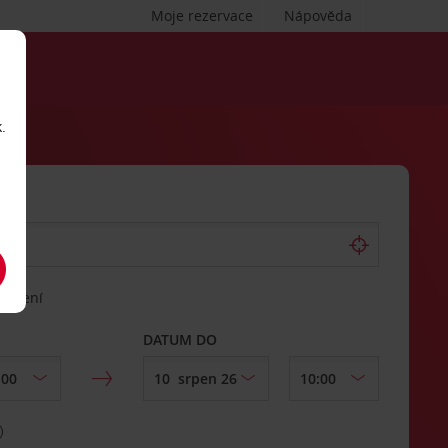
Moje rezervace
Nápověda
.
vrácení
DATUM DO