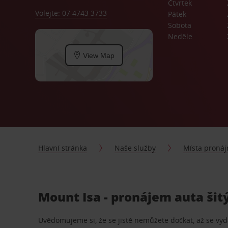
Čtvrtek
Volejte: 07 4743 3733
Pátek
Sobota
Neděle
View Map
Hlavní stránka
Naše služby
Místa proná
Mount Isa - pronájem auta šit
Uvědomujeme si, že se jistě nemůžete dočkat, až se vydá