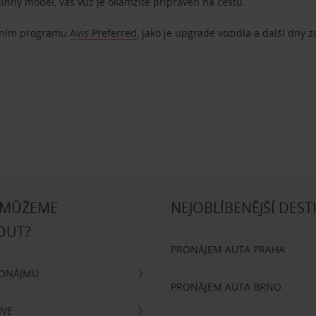
dinný model, váš vůz je okamžitě připraven na cestu.
ostním programu
Avis Preferred
, jako je upgrade vozidla a další dny 
 MŮŽEME
NEJOBLÍBENĚJŠÍ DEST
OUT?
PRONÁJEM AUTA PRAHA
RONÁJMU
PRONÁJEM AUTA BRNO
IVE