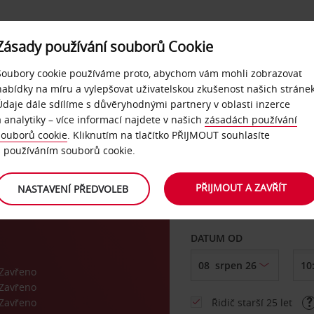
Zásady používání souborů Cookie
NAŠE SLUŽBY
FIREMNÍ ZÁKAZNÍCI
QUICKPASS
Soubory cookie používáme proto, abychom vám mohli zobrazovat
nabídky na míru a vylepšovat uživatelskou zkušenost našich stránek
Údaje dále sdílíme s důvěryhodnými partnery v oblasti inzerce
a analytiky – více informací najdete v našich
zásadách používání
souborů cookie
. Kliknutím na tlačítko PŘIJMOUT souhlasíte
VYZVEDNOUT Z
s používáním souborů cookie.
PŘIJMOUT A ZAVŘÍT
NASTAVENÍ PŘEDVOLEB
Vyberte si jiné místo 
DATUM OD
Zavřeno
Zavřeno
Zavřeno
Řidič starší 25 let