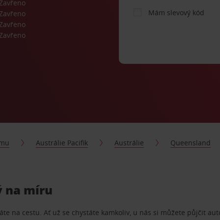
Zavřeno
Mám slevový kód
Zavřeno
Zavřeno
Zavřeno
jmu
Austrálie Pacifik
Austrálie
Queensland
ý na míru
te na cestu. Ať už se chystáte kamkoliv, u nás si můžete půjčit aut