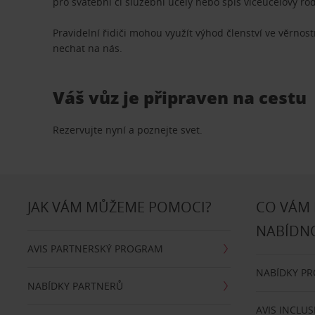
pro svatební či služební účely nebo spíš víceúčelový ro
Pravidelní řidiči mohou využít výhod členství ve věrn
nechat na nás.
Váš vůz je připraven na cestu
Rezervujte nyní a poznejte svet.
JAK VÁM MŮŽEME POMOCI?
CO VÁM
NABÍDN
AVIS PARTNERSKÝ PROGRAM
NABÍDKY P
NABÍDKY PARTNERŮ
AVIS INCLUS