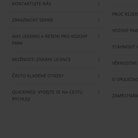
KONTAKTUJTE NÁS
PROČ REZER
ZÁKAZNICKÝ SERVIS
VOZOVÝ PA
AVIS LEASING A ŘEŠENÍ PRO VOZOVÝ
PARK
STÁHNOUT A
MOŽNOSTI ZÍSKÁNÍ LICENCE
VĚRNOSTNÍ
ČASTO KLADENÉ OTÁZKY
O SPOLEČNO
QUICKPASS: VYDEJTE SE NA CESTU
ZAMĚSTNÁN
RYCHLEJI