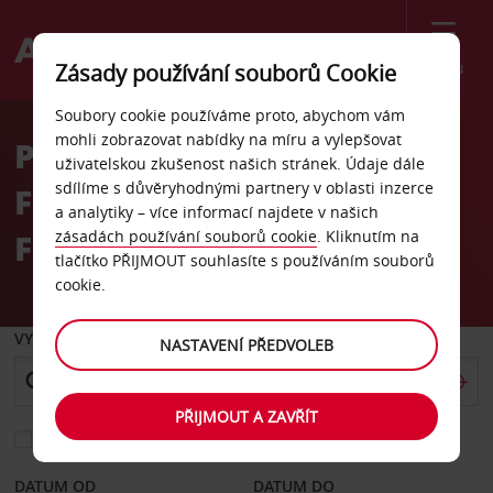
Menu
Zásady používání souborů Cookie
Welcome
Soubory cookie používáme proto, abychom vám
to
mohli zobrazovat nabídky na míru a vylepšovat
Pronájem auta One
Avis
uživatelskou zkušenost našich stránek. Údaje dále
sdílíme s důvěryhodnými partnery v oblasti inzerce
Fullerton, 2. poschodí, 1
a analytiky – více informací najdete v našich
Fullerton Road, Regus
zásadách používání souborů cookie
. Kliknutím na
tlačítko PŘIJMOUT souhlasíte s používáním souborů
cookie.
VYZVEDNOUT Z
NASTAVENÍ PŘEDVOLEB
PŘIJMOUT A ZAVŘÍT
Vyberte si jiné místo vrácení
DATUM OD
DATUM DO