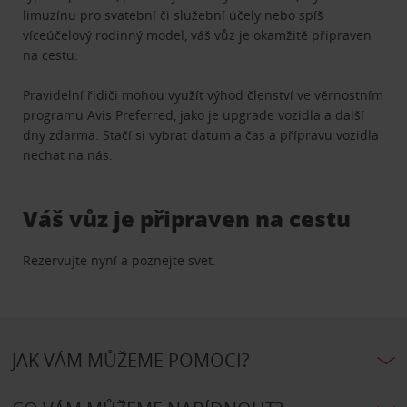
limuzínu pro svatební či služební účely nebo spíš
víceúčelový rodinný model, váš vůz je okamžitě připraven
na cestu.
Pravidelní řidiči mohou využít výhod členství ve věrnostním
programu
Avis Preferred
, jako je upgrade vozidla a další
dny zdarma. Stačí si vybrat datum a čas a přípravu vozidla
nechat na nás.
Váš vůz je připraven na cestu
Rezervujte nyní a poznejte svet.
JAK VÁM MŮŽEME POMOCI?