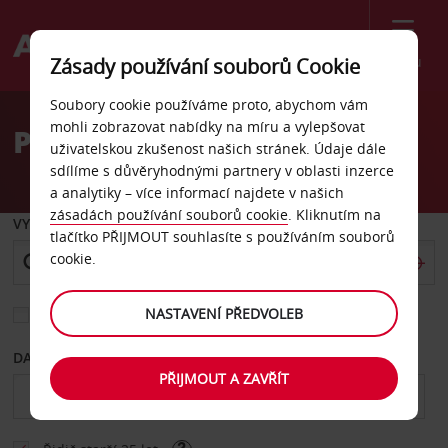
Menu
Zásady používání souborů Cookie
Welcome
Soubory cookie používáme proto, abychom vám
to
mohli zobrazovat nabídky na míru a vylepšovat
Pronájem auta St Pierre
Avis
uživatelskou zkušenost našich stránek. Údaje dále
sdílíme s důvěryhodnými partnery v oblasti inzerce
a analytiky – více informací najdete v našich
zásadách používání souborů cookie
. Kliknutím na
VYZVEDNOUT Z
tlačítko PŘIJMOUT souhlasíte s používáním souborů
cookie.
NASTAVENÍ PŘEDVOLEB
Vyberte si jiné místo vrácení
DATUM OD
DATUM DO
PŘIJMOUT A ZAVŘÍT