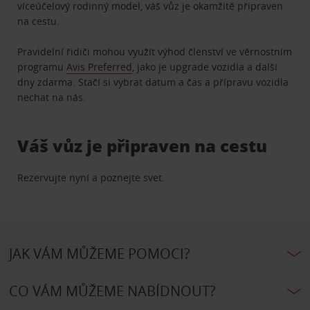
víceúčelový rodinný model, váš vůz je okamžitě připraven
na cestu.
Pravidelní řidiči mohou využít výhod členství ve věrnostním
programu
Avis Preferred
, jako je upgrade vozidla a další
dny zdarma. Stačí si vybrat datum a čas a přípravu vozidla
nechat na nás.
Váš vůz je připraven na cestu
Rezervujte nyní a poznejte svet.
JAK VÁM MŮŽEME POMOCI?
CO VÁM MŮŽEME NABÍDNOUT?